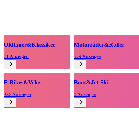
Oldtimer
&
Klassiker
Motorräder
&
Roller
71
Anzeigen
579
Anzeigen
E-Bikes
&
Velos
Boot
&
Jet-Ski
386
Anzeigen
0
Anzeigen